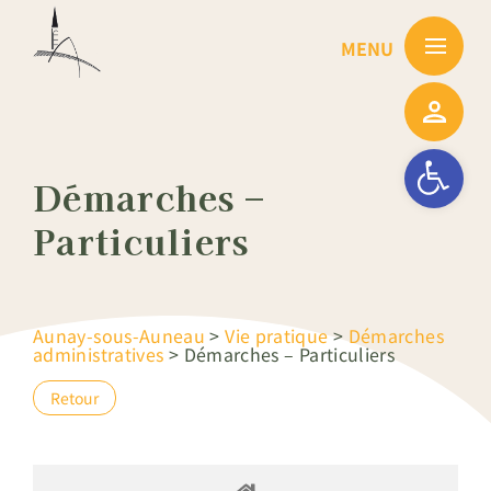
Passer
au
contenu
Ouvrir la barre
Démarches –
Particuliers
Aunay-sous-Auneau
>
Vie pratique
>
Démarches
administratives
>
Démarches – Particuliers
Retour