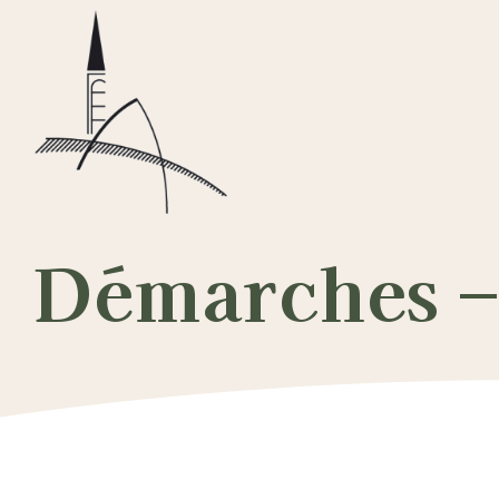
Passer
au
contenu
Démarches – 