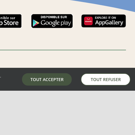
.
LA MAIRIE DE AUNAY-SOUS-AUNEAU
TOUT ACCEPTER
TOUT REFUSER
5 place de la mairie, 28700 Aunay-Sous-Auneau
02 37 31 81 01
mairie@aunay-sous-auneau.fr