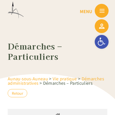
Passer
au
contenu
Ouvrir la barre
Démarches –
Particuliers
Aunay-sous-Auneau
>
Vie pratique
>
Démarches
administratives
>
Démarches – Particuliers
Retour