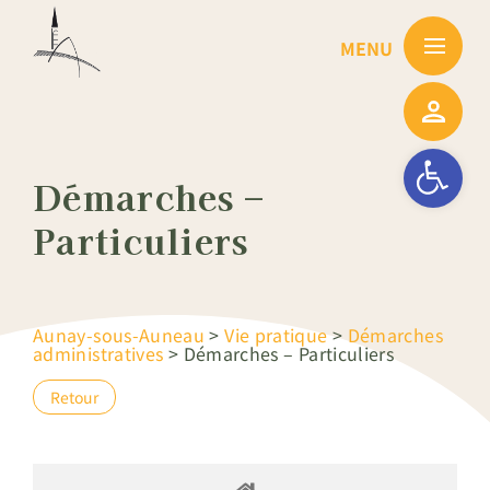
Passer
au
contenu
Ouvrir la barre
Démarches –
Particuliers
Aunay-sous-Auneau
>
Vie pratique
>
Démarches
administratives
>
Démarches – Particuliers
Retour