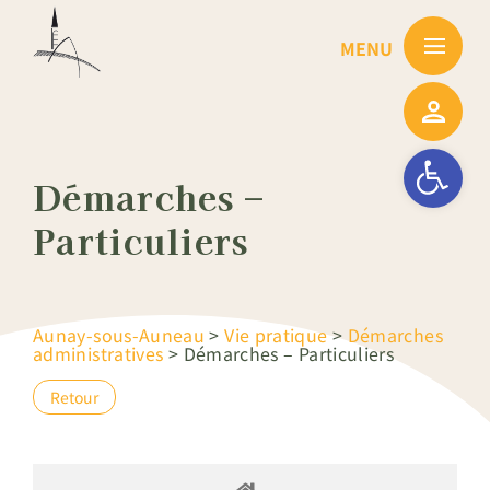
Passer
au
contenu
Ouvrir la barre
Démarches –
Particuliers
Aunay-sous-Auneau
>
Vie pratique
>
Démarches
administratives
>
Démarches – Particuliers
Retour