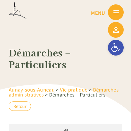
Passer
au
contenu
Ouvrir la barre
Démarches –
Particuliers
Aunay-sous-Auneau
>
Vie pratique
>
Démarches
administratives
>
Démarches – Particuliers
Retour