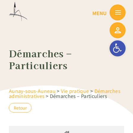
Passer
au
contenu
Ouvrir la barre
Démarches –
Particuliers
Aunay-sous-Auneau
>
Vie pratique
>
Démarches
administratives
>
Démarches – Particuliers
Retour