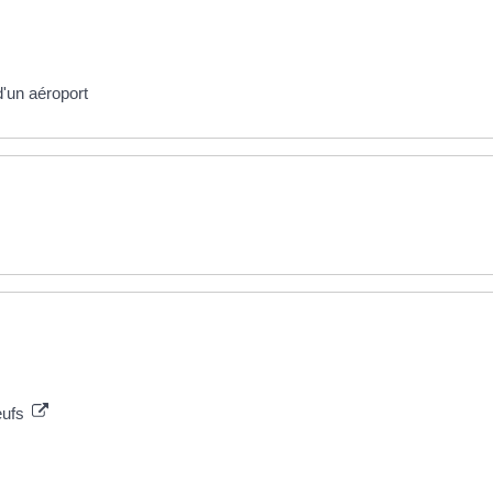
d'un aéroport
eufs