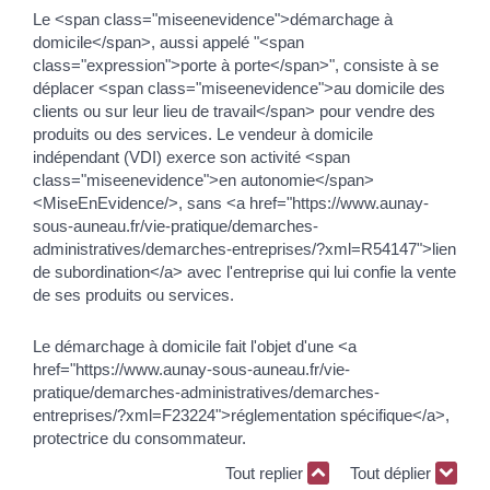
Le <span class="miseenevidence">démarchage à
domicile</span>, aussi appelé "<span
class="expression">porte à porte</span>", consiste à se
déplacer <span class="miseenevidence">au domicile des
clients ou sur leur lieu de travail</span> pour vendre des
produits ou des services. Le vendeur à domicile
indépendant (VDI) exerce son activité <span
class="miseenevidence">en autonomie</span>
<MiseEnEvidence/>, sans <a href="https://www.aunay-
sous-auneau.fr/vie-pratique/demarches-
administratives/demarches-entreprises/?xml=R54147">lien
de subordination</a> avec l'entreprise qui lui confie la vente
de ses produits ou services.
Le démarchage à domicile fait l'objet d'une <a
href="https://www.aunay-sous-auneau.fr/vie-
pratique/demarches-administratives/demarches-
entreprises/?xml=F23224">réglementation spécifique</a>,
protectrice du consommateur.
Tout replier
Tout déplier