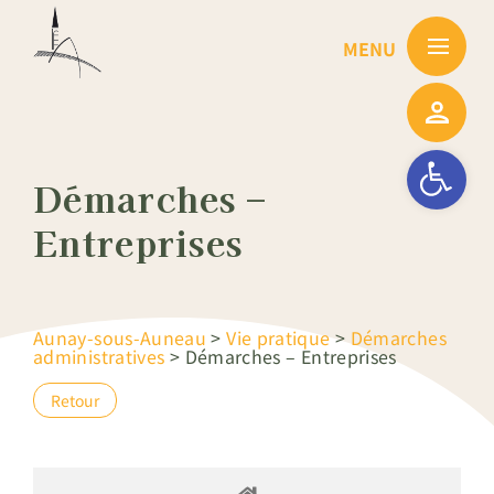
Passer
au
contenu
Ouvrir la barre
Démarches –
Entreprises
Aunay-sous-Auneau
>
Vie pratique
>
Démarches
administratives
>
Démarches – Entreprises
Retour