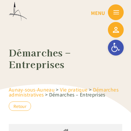
Passer
au
contenu
Ouvrir la barre
Démarches –
Entreprises
Aunay-sous-Auneau
>
Vie pratique
>
Démarches
administratives
>
Démarches – Entreprises
Retour